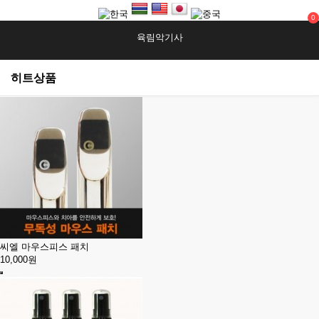
0
육림악기사
히트상품
씨엘 마우스피스 패치
10,000원