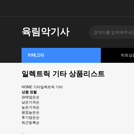
육림악기사
카테고리
히트상
일렉트릭 기타 상품리스트
HOME
기타
일렉트릭 기타
상품 정렬
판매많은순
낮은가격순
높은가격순
평점높은순
후기많은순
최근등록순