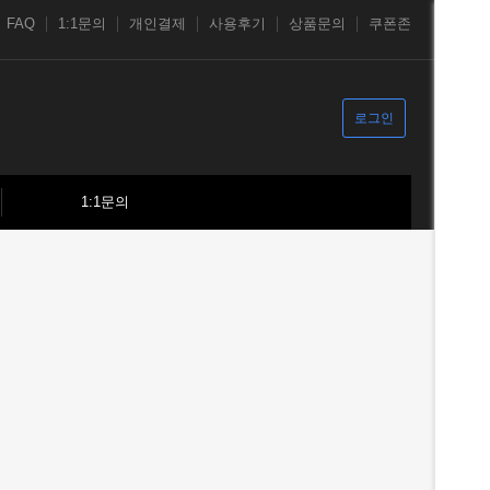
FAQ
1:1문의
개인결제
사용후기
상품문의
쿠폰존
로그인
1:1문의