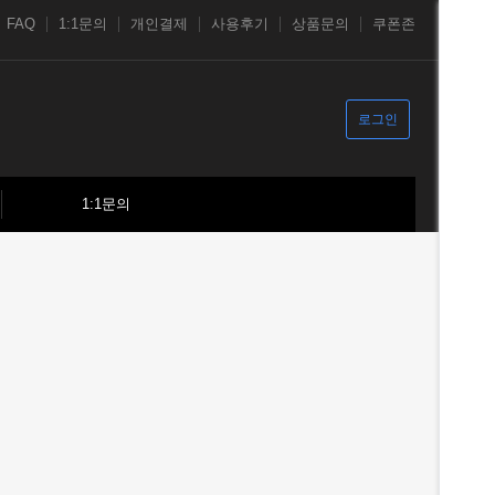
FAQ
1:1문의
개인결제
사용후기
상품문의
쿠폰존
로그인
1:1문의