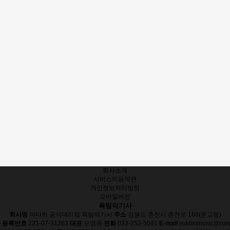
회사소개
서비스이용약관
개인정보처리방침
모바일버전
육림악기사
회사명
야마하 공식대리점 육림악기사
주소
강원도 춘천시 춘천로 168(운교동)
 등록번호
221-07-31263
대표
오영옥
전화
033-252-5041
E-mail
yuklimmusic@nav