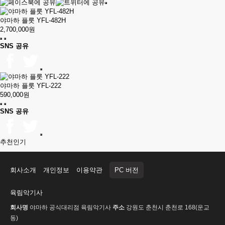
야마하 플룻 YFL-482H
2,700,000원
SNS 공유
야마하 플룻 YFL-222
590,000원
SNS 공유
추천
인기
회사소개
개인정보
이용약관
PC 버전
육림악기사
회사명
야마하 공식대리점 육림악기사
주소
강원도 춘천시 춘천로 168(운교
동)