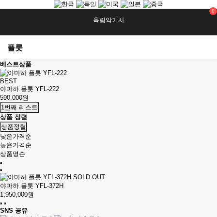
0
육림악기사
플룻
베스트상품
BEST
야마하 플룻 YFL-222
590,000원
1번째 리스트
상품 정렬
상품정렬
낮은가격순
높은가격순
상품명순
SOLD OUT
야마하 플룻 YFL-372H
1,950,000원
SNS 공유