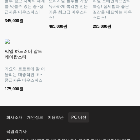
블루 점보 자바의 세계
오리지널 블루를 가장
리얼 스테인리스만의
를 맛볼수 있는 중~상
유사하게 복각한 전문
특징! 섬세함과 좋은
급자용 마우스피스!
가용 최고급 마우스피
질감을 대표하는 마우
스!
스피스!
345,000원
485,000원
295,000원
씨엘 하드러버 알토
케이팝스타
가요와 트로트에 잘 어
울리는 대중적인 초~
중급자용 마우스피스
175,000원
회사소개
개인정보
이용약관
PC 버전
육림악기사