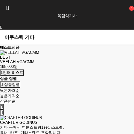
0
육림악기사
어쿠스틱 기타
베스트상품
BEST
VEELAH VGACMM
198,000원
1번째 리스트
상품 정렬
상품정렬
낮은가격순
높은가격순
상품명순
CRAFTER GODINUS
기타 구매시 여분스트링1set, 스트랩,
튜너, 카포, 기타스텐드 포함입니다