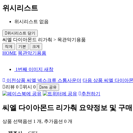
위시리스트
위시리스트 없음
위시리스트 닫기
씨엘 다이아몬드 리가춰 > 목관악기용품
작게
기본
크게
HOME
목관악기용품
1번째 이미지 새창
이전상품
씨엘 넥스크류 스톰사운더
다음 상품
씨엘 다이아몬
리뷰
0
위시
0
sns 공유
추천하기
씨엘 다이아몬드 리가춰
요약정보 및 구매
상품 선택옵션 1 개, 추가옵션 0 개