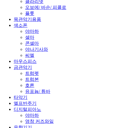
클라리넷
오보에/ 바순/ 피콜로
플룻
목관악기용품
색소폰
야마하
셀마
콘셀마
야나기사와
씨엘
마우스피스
금관악기
트럼펫
트럼본
호른
유포늄/ 튜바
타악기
엘프반주기
디지털피아노
야마하
영창 커즈와일
음향기기