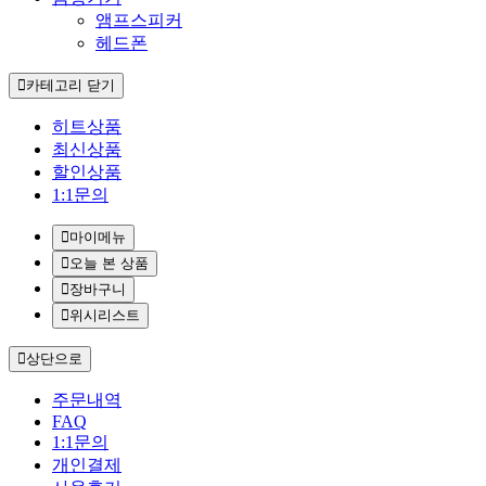
앰프스피커
헤드폰
카테고리 닫기
히트상품
최신상품
할인상품
1:1문의
마이메뉴
오늘 본 상품
장바구니
위시리스트
상단으로
주문내역
FAQ
1:1문의
개인결제