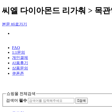
씨엘 다이아몬드 리가춰 > 목
본문 바로가기
FAQ
1:1문의
개인결제
사용후기
상품문의
쿠폰존
육림악기사
쇼핑몰 전체검색
검색어
필수
검색