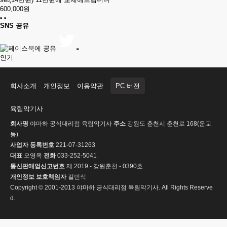
600,000원
SNS 공유
인기
회사소개
개인정보
이용약관
PC 버전
육림악기사
회사명
야마하 공식대리점 육림악기사
주소
강원도 춘천시 춘천로 168(운교
동)
사업자 등록번호
221-07-31263
대표
오영옥
전화
033-252-5041
통신판매업신고번호
제 2019 - 강원춘천 - 0390호
개인정보 보호책임자
길민식
Copyright © 2001-2013 야마하 공식대리점 육림악기사. All Rights Reserve
d.