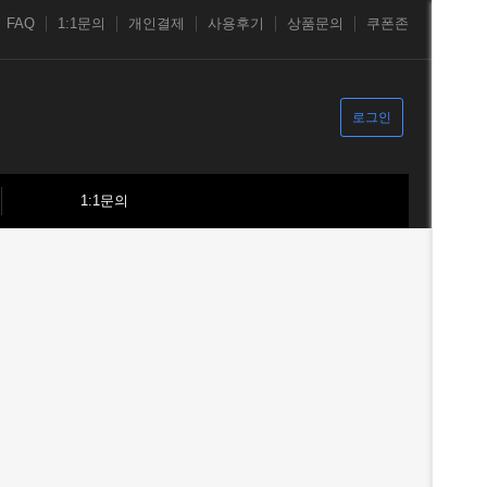
FAQ
1:1문의
개인결제
사용후기
상품문의
쿠폰존
로그인
1:1문의