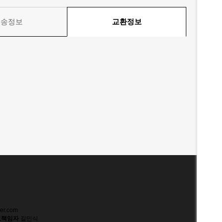
배송정보
교환정보
er.com
호책임자
길민식