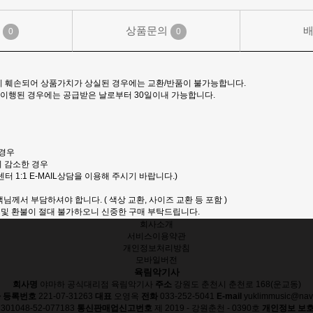
기
상품문의
0
0
장이 훼손되어 상품가치가 상실된 경우에는 교환/반품이 불가능합니다.
게 이행된 경우에는 공급받은 날로부터 30일이내 가능합니다.
 경우
히 감소한 경우
 1:1 E-MAIL상담을 이용해 주시기 바랍니다.)
께서 부담하셔야 합니다. ( 색상 교환, 사이즈 교환 등 포함 )
교환 및 환불이 절대 불가하오니 신중한 구매 부탁드립니다.
회사소개
서비스이용약관
개인정보처리방침
모바일버전
육림악기사
회사명
야마하 공식대리점 육림악기사
주소
강원도 춘천시 춘천로 168(운교동)
 등록번호
221-07-31263
대표
오영옥
전화
033-252-5041
E-mail
yuklimmusic@nav
01048-52-077183
통신판매업신고번호
제 2019 - 강원춘천 - 0390호
개인정보 보