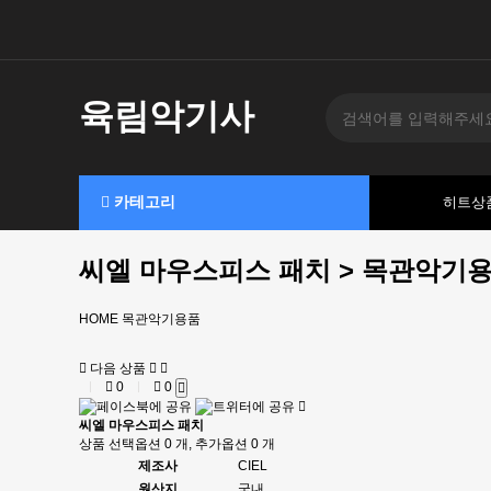
육림악기사
카테고리
히트상
씨엘 마우스피스 패치 > 목관악기
HOME
목관악기용품
다음 상품
0
0
씨엘 마우스피스 패치
상품 선택옵션 0 개, 추가옵션 0 개
제조사
CIEL
원산지
국내