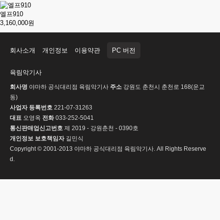
엘프910
3,160,000원
회사소개
개인정보
이용약관
PC 버전
육림악기사
회사명
야마하 공식대리점 육림악기사
주소
강원도 춘천시 춘천로 168(운교
동)
사업자 등록번호
221-07-31263
대표
오영옥
전화
033-252-5041
통신판매업신고번호
제 2019 - 강원춘천 - 0390호
개인정보 보호책임자
길민식
Copyright © 2001-2013 야마하 공식대리점 육림악기사. All Rights Reserve
d.