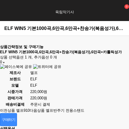
0
육림악기사
ELF WIN5 기본1000곡,6만곡,6만곡+찬송가(복음성가),6만곡+카톨릭성가 > 엘프반주기
상품간략정보 및 구매기능
ELF WIN5 기본1000곡,6만곡,6만곡+찬송가(복음성가),6만곡+카톨릭성가
상품 선택옵션 1 개, 추가옵션 0 개
0
제조사
엘프
브랜드
ELF
모델
ELF
시중가격
220,000원
판매가격
220,000원
배송비결제
주문시 결제
이전상품
엘프910
다음상품
엘프반주기 전용스탠드
구매하기
선택옵션